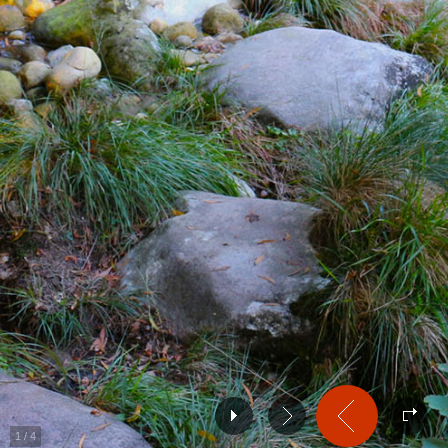
1
/
4