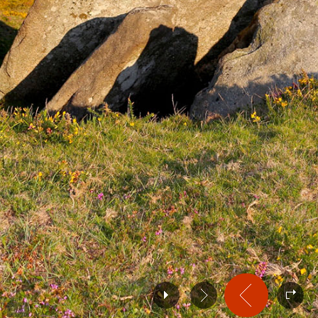
1
/
1